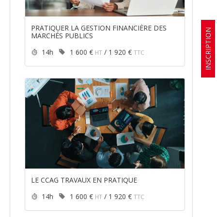
PRATIQUER LA GESTION FINANCIÈRE DES
INSCRIPTION
MARCHÉS PUBLICS
Durée :
Prix :
14h
1 600 €
/
1 920 €
HT
TTC
LE CCAG TRAVAUX EN PRATIQUE
Durée :
Prix :
14h
1 600 €
/
1 920 €
HT
TTC