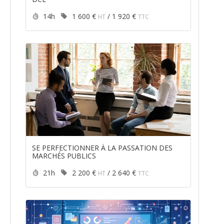
Durée :
Prix :
14h
1 600 €
/
1 920 €
HT
TTC
SE PERFECTIONNER À LA PASSATION DES
MARCHÉS PUBLICS
Durée :
Prix :
21h
2 200 €
/
2 640 €
HT
TTC