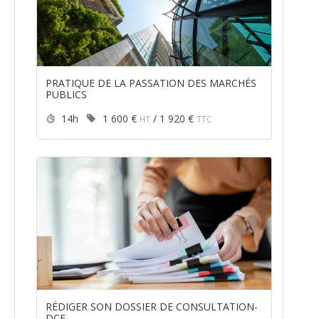
PRATIQUE DE LA PASSATION DES MARCHÉS
PUBLICS
Durée :
Prix :
14h
1 600 €
/
1 920 €
HT
TTC
RÉDIGER SON DOSSIER DE CONSULTATION-
DCE