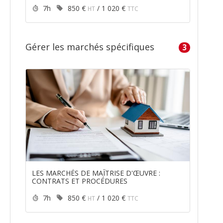
Durée :
Prix :
7h
850 €
/
1 020 €
HT
TTC
Gérer les marchés spécifiques
3
LES MARCHÉS DE MAÎTRISE D'ŒUVRE :
CONTRATS ET PROCÉDURES
Durée :
Prix :
7h
850 €
/
1 020 €
HT
TTC