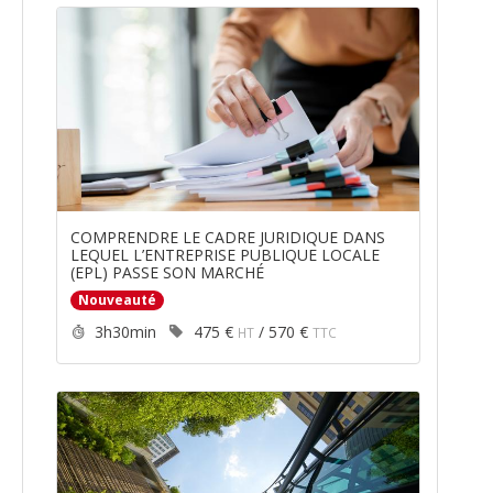
COMPRENDRE LE CADRE JURIDIQUE DANS
LEQUEL L’ENTREPRISE PUBLIQUE LOCALE
(EPL) PASSE SON MARCHÉ
Nouveauté
Durée :
Prix :
3h30min
475 €
/
570 €
HT
TTC