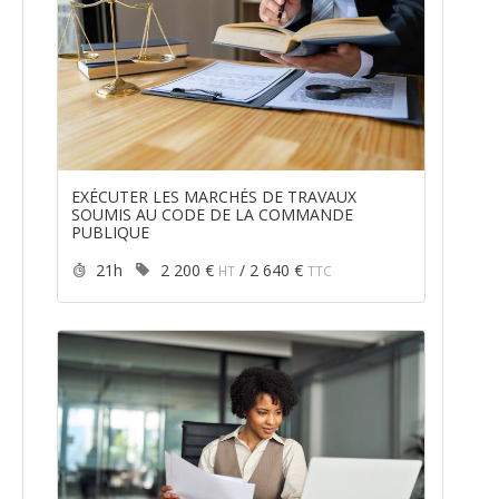
EXÉCUTER LES MARCHÉS DE TRAVAUX
SOUMIS AU CODE DE LA COMMANDE
PUBLIQUE
Durée :
Prix :
21h
2 200 €
/
2 640 €
HT
TTC