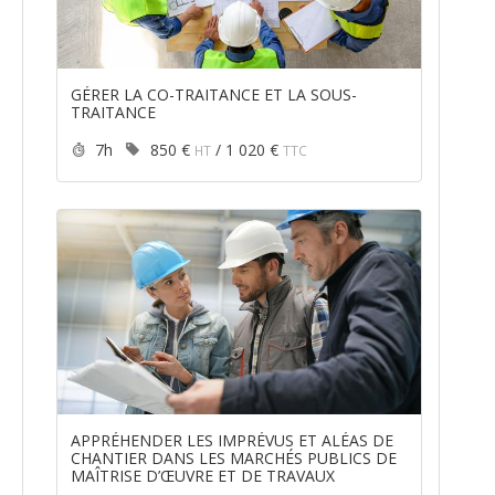
GÉRER LA CO-TRAITANCE ET LA SOUS-
TRAITANCE
Durée :
Prix :
7h
850 €
/
1 020 €
HT
TTC
APPRÉHENDER LES IMPRÉVUS ET ALÉAS DE
CHANTIER DANS LES MARCHÉS PUBLICS DE
MAÎTRISE D’ŒUVRE ET DE TRAVAUX