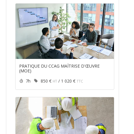
PRATIQUE DU CCAG MAÎTRISE D'ŒUVRE
(MOE)
Durée :
Prix :
7h
850 €
/
1 020 €
HT
TTC