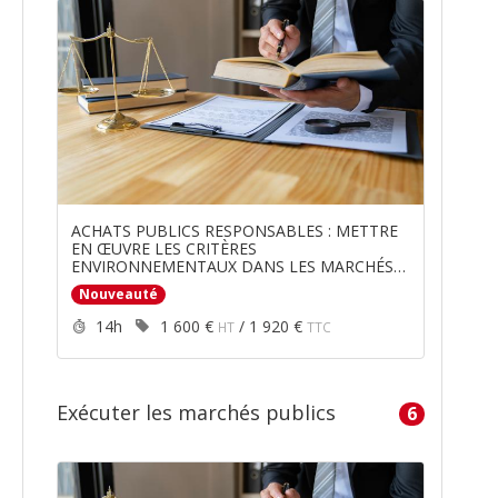
ACHATS PUBLICS RESPONSABLES : METTRE
EN ŒUVRE LES CRITÈRES
ENVIRONNEMENTAUX DANS LES MARCHÉS
PUBLICS
Nouveauté
Durée :
Prix :
14h
1 600 €
/
1 920 €
HT
TTC
Exécuter les marchés publics
6