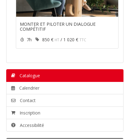
MONTER ET PILOTER UN DIALOGUE
COMPÉTITIF
Durée :
Prix :
7h
850 €
/
1 020 €
HT
TTC
Catalogue
Calendrier
Contact
Inscription
Accessibilité