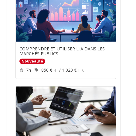
COMPRENDRE ET UTILISER L’IA DANS LES
MARCHÉS PUBLICS
Nouveauté
Durée :
Prix :
7h
850 €
/
1 020 €
HT
TTC