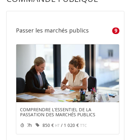
Passer les marchés publics
9
COMPRENDRE L’ESSENTIEL DE LA
PASSATION DES MARCHÉS PUBLICS
Durée :
Prix :
7h
850 €
/
1 020 €
HT
TTC