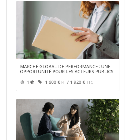
MARCHÉ GLOBAL DE PERFORMANCE : UNE
OPPORTUNITÉ POUR LES ACTEURS PUBLICS
Durée :
Prix :
14h
1 600 €
/
1 920 €
HT
TTC