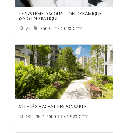
LE SYSTÈME D’ACQUISITION DYNAMIQUE
(SAD) EN PRATIQUE
Durée :
Prix :
7h
850 €
/
1 020 €
HT
TTC
STRATÉGIE ACHAT RESPONSABLE
Durée :
Prix :
14h
1 600 €
/
1 920 €
HT
TTC