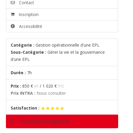
Contact
Inscription
Accessibilité
Catégorie :
Gestion opérationnelle d'une EPL
Sous-Catégorie :
Gérer la vie et la gouvernance
d'une EPL
Durée :
7h
Prix :
850 €
/
1 020 €
HT
TTC
Prix INTRA :
Nous consulter
★★★★★
★★★★★
Satisfaction :
Télécharger le programme